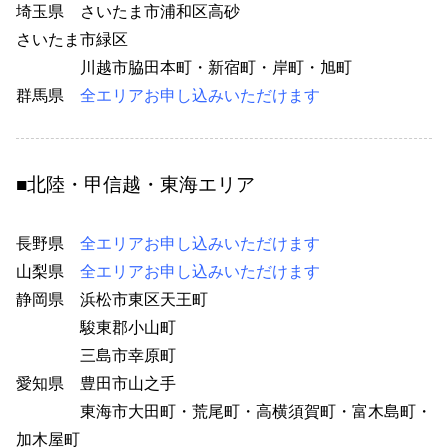
埼玉県 さいたま市浦和区高砂
20
さいたま市緑区
73
川越市脇田本町・
新宿町・
岸町・
旭町
7
群馬県
全エリアお申し込みいただけます
■北陸・甲信越・東海エリア
長野県
全エリアお申し込みいただけます
16
山梨県
全エリアお申し込みいただけます
静岡県 浜松市東区天王町
36
駿東郡小山町
39
三島市幸原町
71
愛知県 豊田市山之手
9
東海市大田町・荒尾町・高横須賀町・富木島町・
加木屋町
9