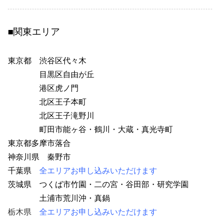
■関東エリア
東京都
渋谷区代々木
35
目黒区自由が丘
65
港区虎ノ門
74
北区王子本町
52
北区王子滝野川
52
町田市能ヶ谷・鶴川・大蔵・真光寺町
11
東京都多摩市落合
77
神奈川県 秦野市
14
千葉県
全エリアお申し込みいただけます
茨城県
つくば市竹園・二の宮・谷田部・研究学園
12
土浦市荒川沖・真鍋
12
栃木県
全エリアお申し込みいただけます