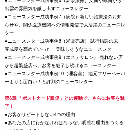
●ニュースレター成功事例6（温泉旅館）文面や紙面から
出雲の雰囲気を醸し出すニュースレター
●ニュースレター成功事例7（病院）新しい治療法のお知
らせや、関係医療機関への情報発信で大活躍のニュースレ
ター
●ニュースレター成功事例8（米販売店） 試行錯誤の末、
完成度を高めていった、美味しそうなニュースレター
●ニュースレター成功事例9（エステサロン） 売れない店
から超繁盛店へ。お客を魅了し続けるニュースレター
●ニュースレター成功事例10（理容室） 地元フリーペーパ
ーよりも面白い！と評判のニュースレター
第6章 「ポストカード販促」との連動で、さらにお客を魅
了！
●お客がリピートしない4つの理由
●あなたの店に行かなければならない明確な理由をつくる